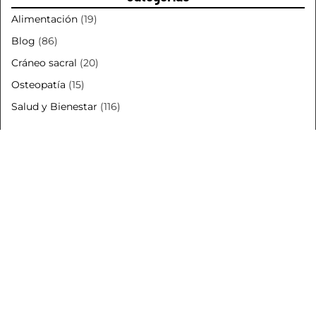
Alimentación
(19)
Blog
(86)
Cráneo sacral
(20)
Osteopatía
(15)
Salud y Bienestar
(116)
Suscríbete
No te pierdas ninguna
novedad
y recibe
ofertas
de
enmanosdenara.com
SUSCRÍBETE ⟶