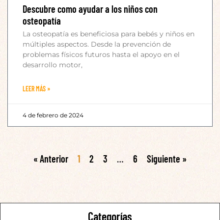
Descubre como ayudar a los niños con
osteopatía
La osteopatía es beneficiosa para bebés y niños en
múltiples aspectos. Desde la prevención de
problemas físicos futuros hasta el apoyo en el
desarrollo motor,
LEER MÁS »
4 de febrero de 2024
« Anterior
1
2
3
…
6
Siguiente »
Categorías