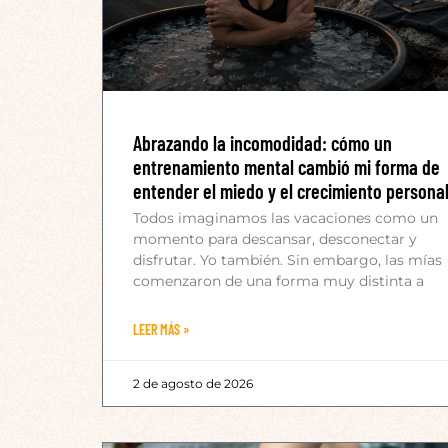
Abrazando la incomodidad: cómo un
entrenamiento mental cambió mi forma de
entender el miedo y el crecimiento persona
Todos imaginamos las vacaciones como un
momento para descansar, desconectar y
disfrutar. Yo también. Sin embargo, las mías
comenzaron de una forma muy distinta a
LEER MÁS »
2 de agosto de 2026