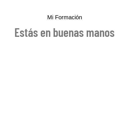
Mi Formación
Estás en buenas manos
Las técnicas naturales que aplicamos, no sustituyen ni
excluyen la atención o el tratamiento médico o
farmacológico convencional prescrito por los profesionales
sanitarios.