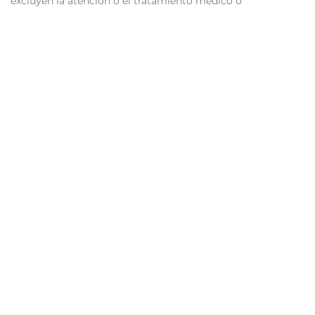
excluyen la atención o el tratamiento médico o
farmacológico convencional prescrito por los profesionales
sanitarios.
PEDIR CITA