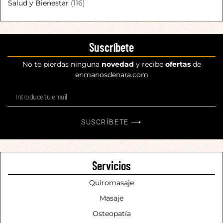
Salud y Bienestar
(116)
Suscríbete
No te pierdas ninguna
novedad
y recibe
ofertas
de
enmanosdenara.com
SUSCRÍBETE ⟶
Servicios
Quiromasaje
Masaje
Osteopatía