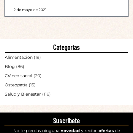
2 de mayo de 2021
Categorías
Alimentación
(19)
Blog
(86)
Cráneo sacral
(20)
Osteopatía
(15)
Salud y Bienestar
(116)
Suscríbete
No te pierdas ninguna
novedad
y recibe
ofertas
de