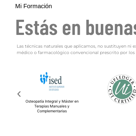
Mi Formación
Estás en buen
Las técnicas naturales que aplicamos, no sustituyen ni e
médico o farmacológico convencional prescrito por los p
er en
Técnico Superior en Die
Nutrición