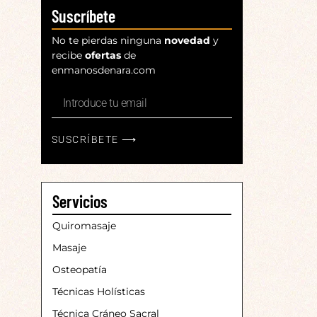
Suscríbete
No te pierdas ninguna
novedad
y
recibe
ofertas
de
enmanosdenara.com
SUSCRÍBETE ⟶
Servicios
Quiromasaje
Masaje
Osteopatía
Técnicas Holísticas
Técnica Cráneo Sacral