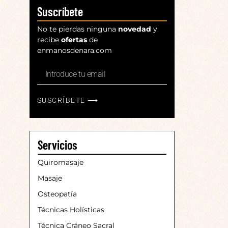
Suscríbete
No te pierdas ninguna
novedad
y
recibe
ofertas
de
enmanosdenara.com
SUSCRÍBETE ⟶
Servicios
Quiromasaje
Masaje
Osteopatía
Técnicas Holísticas
Técnica Cráneo Sacral