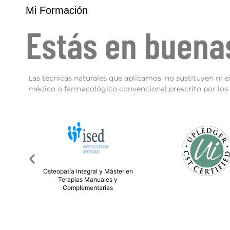
Mi Formación
Estás en buen
Las técnicas naturales que aplicamos, no sustituyen ni e
médico o farmacológico convencional prescrito por los p
ter en
Técnico Superior en Di
y
Nutrición