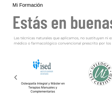
Mi Formación
Estás en buen
Las técnicas naturales que aplicamos, no sustituyen ni e
médico o farmacológico convencional prescrito por los p
er en
Técnico Superior en Die
Nutrición