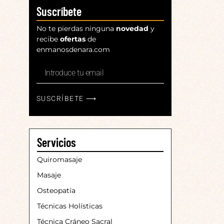
Suscríbete
No te pierdas ninguna
novedad
y
recibe
ofertas
de
enmanosdenara.com
SUSCRÍBETE ⟶
Servicios
Quiromasaje
Masaje
Osteopatía
Técnicas Holísticas
Técnica Cráneo Sacral