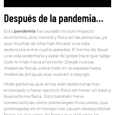
Después de la pandemia…
Esta
pandemia
ha causado no solo impacto
económico, sino mental y físico en las personas, ya
que muchas de ellas han llevado una vida
sedentaria entre cuatro paredes. El hecho de llevar
una vida sedentaria y parar de golpe hace que salga
todo lo malo hacia el exterior. Desde nuevas
molestias físicas, sobre todo en la espalda hasta
molestias antiguas que vuelven a resurgir.
Otras personas que antes eran sedentarias han
empezado a hacer ejercicio físico sin tener un base y
buena forma física. Esto también tiene
consecuencias como sobrecargas musculares, que
prolongadas en el tiempo nos causan desequilibrios
físicos en el cuerpo, de forma que dañamos las