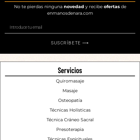
No te pierdas ninguna
novedad
y recibe
ofertas
de
enmanosdenara.com
SUSCRÍBETE ⟶
Servicios
Quiromasaje
Masaje
Osteopatía
Técnicas Holísticas
Técnica Cráneo Sacral
Presoterapia
Técnicas Espirituales