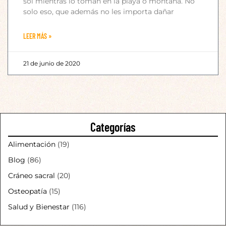
sol mientras lo toman en la playa o montaña. No
solo eso, que además no les importa dañar
LEER MÁS »
21 de junio de 2020
Categorías
Alimentación
(19)
Blog
(86)
Cráneo sacral
(20)
Osteopatía
(15)
Salud y Bienestar
(116)