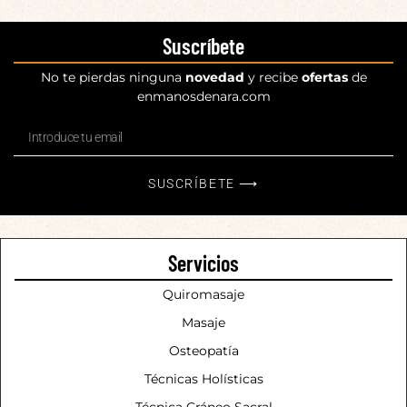
Suscríbete
No te pierdas ninguna
novedad
y recibe
ofertas
de
enmanosdenara.com
SUSCRÍBETE ⟶
Servicios
Quiromasaje
Masaje
Osteopatía
Técnicas Holísticas
Técnica Cráneo Sacral