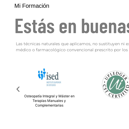
Mi Formación
Estás en buen
Las técnicas naturales que aplicamos, no sustituyen ni e
médico o farmacológico convencional prescrito por los p
er en
Técnico Superior en Die
Nutrición