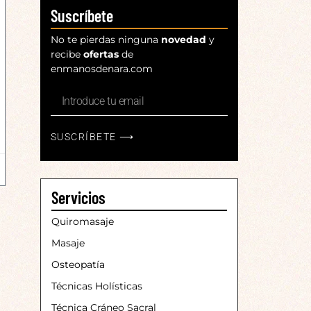
Suscríbete
No te pierdas ninguna
novedad
y
recibe
ofertas
de
enmanosdenara.com
SUSCRÍBETE ⟶
Servicios
Quiromasaje
Masaje
Osteopatía
Técnicas Holísticas
Técnica Cráneo Sacral