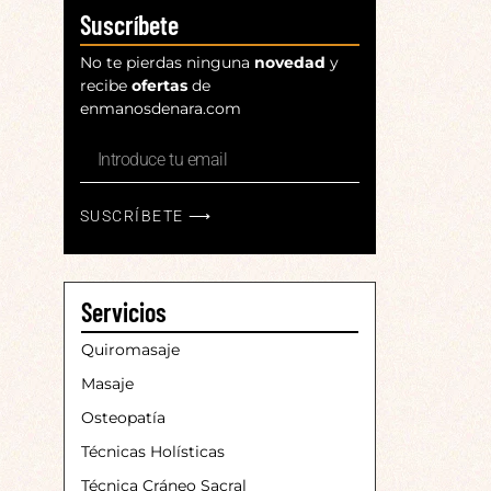
Suscríbete
No te pierdas ninguna
novedad
y
recibe
ofertas
de
enmanosdenara.com
SUSCRÍBETE ⟶
Servicios
Quiromasaje
Masaje
Osteopatía
Técnicas Holísticas
Técnica Cráneo Sacral