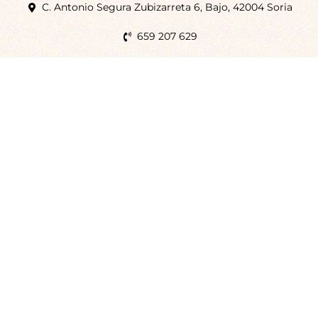
C. Antonio Segura Zubizarreta 6, Bajo, 42004 Soria
659 207 629
info@enmanosdenara.com
Blog
CONTACTO
Servicios
Servicio Integral Holístico
Cráneo Sacral
Enfoque Meníngeo
Osteopatía parasanitaria
Masajes