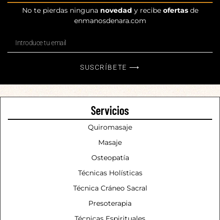
No te pierdas ninguna
novedad
y recibe
ofertas
de
enmanosdenara.com
SUSCRÍBETE ⟶
Servicios
Quiromasaje
Masaje
Osteopatía
Técnicas Holísticas
Técnica Cráneo Sacral
Presoterapia
Técnicas Espirituales