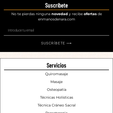
Suscríbete
No te pierdas ninguna
novedad
y recibe
ofertas
de
enmanosdenara.com
SUSCRÍBETE ⟶
Servicios
Quiromasaje
Masaje
Osteopatía
Técnicas Holísticas
Técnica Cráneo Sacral
Presoterapia