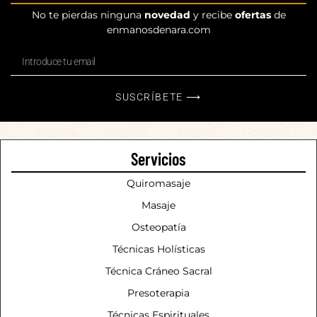
No te pierdas ninguna
novedad
y recibe
ofertas
de
enmanosdenara.com
SUSCRÍBETE ⟶
Servicios
Quiromasaje
Masaje
Osteopatía
Técnicas Holísticas
Técnica Cráneo Sacral
Presoterapia
Técnicas Espirituales