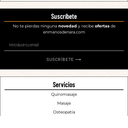
Suscríbete
No te pierdas ninguna
novedad
y recibe
ofertas
de
enmanosdenara.com
SUSCRÍBETE ⟶
Servicios
Quiromasaje
Masaje
Osteopatía
Técnicas Holísticas