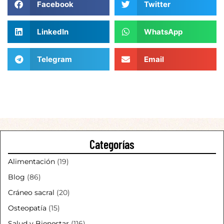
Facebook
Twitter
LinkedIn
WhatsApp
Telegram
Email
Categorías
Alimentación
(19)
Blog
(86)
Cráneo sacral
(20)
Osteopatía
(15)
Salud y Bienestar
(116)