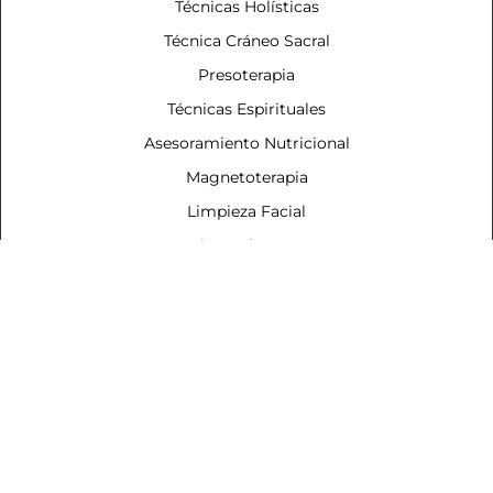
Técnicas Holísticas
Técnica Cráneo Sacral
Presoterapia
Técnicas Espirituales
Asesoramiento Nutricional
Magnetoterapia
Limpieza Facial
Clases de Yoga
Mi Formación
Estás en buenas manos
Las técnicas naturales que aplicamos, no sustituyen ni
excluyen la atención o el tratamiento médico o