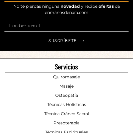
No te pierdas ninguna
novedad
y recibe
ofertas
de
enmanosdenara.com
SUSCRÍBETE ⟶
Servicios
Quiromasaje
Masaje
Osteopatía
Técnicas Holísticas
Técnica Cráneo Sacral
Presoterapia
Técnicas Espirituales